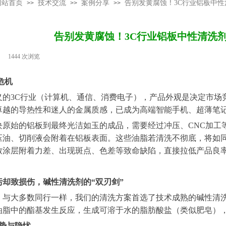
网站首页
技术交流
案例分享
告别发黄腐蚀！3C行业铝板中
>>
>>
>>
告别发黄腐蚀！3C行业铝板中性清洗
|
1444
次浏览
|
危机
义的
3C行业（计算机、通信、消费电子），产品外观是决定市场
卓越的导热性和迷人的金属质感，已成为高端智能手机、超薄笔
块原始的铝板到最终光洁如玉的成品，需要经过冲压、
CNC加
压油、切削液会附着在铝板表面。这些油脂若清洗不彻底，将如同
致涂层附着力差、出现斑点、色差等致命缺陷，直接拉低产品良
污却致损伤，碱性清洗剂的“双刃剑”
，与大多数同行一样，我们的清洗方案首选了技术成熟的碱性清
油脂中的酯基发生反应，生成可溶于水的脂肪酸盐（
类似
肥皂）
优势与隐忧